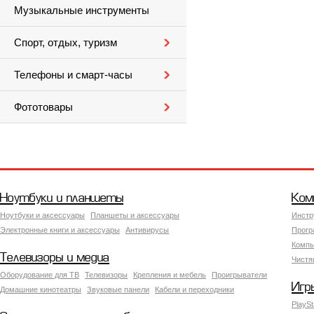
Музыкальные инструменты
Спорт, отдых, туризм
Телефоны и смарт-часы
Фототовары
Ноутбуки и планшеты
Ком
Ноутбуки и аксессуары
Планшеты и аксессуары
Инстр
Электронные книги и аксессуары
Антивирусы
Прогр
Компь
Телевизоры и медиа
Чистя
Оборудование для ТВ
Телевизоры
Крепления и мебель
Проигрыватели
Игр
Домашние кинотеатры
Звуковые панели
Кабели и переходники
PlaySt