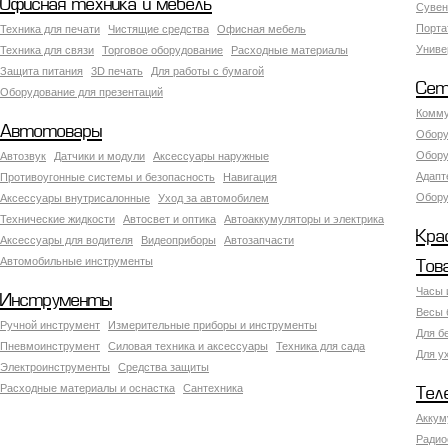
Офисная техника и мебель
Сувен
Порта
Техника для печати
Чистящие средства
Офисная мебель
Униве
Техника для связи
Торговое оборудование
Расходные материалы
Защита питания
3D печать
Для работы с бумагой
Сет
Оборудование для презентаций
Комму
Автотовары
Обору
Обору
Автозвук
Датчики и модули
Аксессуары наружные
Адапт
Противоугонные системы и безопасность
Навигация
Обору
Аксесcуары внутрисалонные
Уход за автомобилем
Технические жидкости
Автосвет и оптика
Автоаккумуляторы и электрика
Кра
Аксессуары для водителя
Видеоприборы
Автозапчасти
Автомобильные инструменты
Тов
Часы 
Инструменты
Весы 
Ручной инструмент
Измерительные приборы и инструменты
Для б
Пневмоинструмент
Силовая техника и аксессуары
Техника для сада
Для у
Электроинструменты
Средства защиты
Расходные материалы и оснастка
Сантехника
Тел
Аккум
Радио