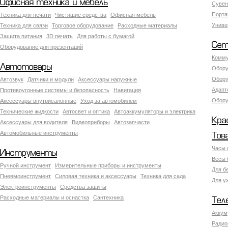
Офисная техника и мебель
Сувен
Порта
Техника для печати
Чистящие средства
Офисная мебель
Униве
Техника для связи
Торговое оборудование
Расходные материалы
Защита питания
3D печать
Для работы с бумагой
Сет
Оборудование для презентаций
Комму
Автотовары
Обору
Обору
Автозвук
Датчики и модули
Аксессуары наружные
Адапт
Противоугонные системы и безопасность
Навигация
Обору
Аксесcуары внутрисалонные
Уход за автомобилем
Технические жидкости
Автосвет и оптика
Автоаккумуляторы и электрика
Кра
Аксессуары для водителя
Видеоприборы
Автозапчасти
Автомобильные инструменты
Тов
Часы 
Инструменты
Весы 
Ручной инструмент
Измерительные приборы и инструменты
Для б
Пневмоинструмент
Силовая техника и аксессуары
Техника для сада
Для у
Электроинструменты
Средства защиты
Расходные материалы и оснастка
Сантехника
Тел
Аккум
Радио