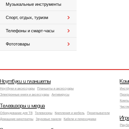
Музыкальные инструменты
Спорт, отдых, туризм
Телефоны и смарт-часы
Фототовары
Ноутбуки и планшеты
Ком
Ноутбуки и аксессуары
Планшеты и аксессуары
Инстр
Электронные книги и аксессуары
Антивирусы
Прогр
Компь
Телевизоры и медиа
Чистя
Оборудование для ТВ
Телевизоры
Крепления и мебель
Проигрыватели
Игр
Домашние кинотеатры
Звуковые панели
Кабели и переходники
PlaySt