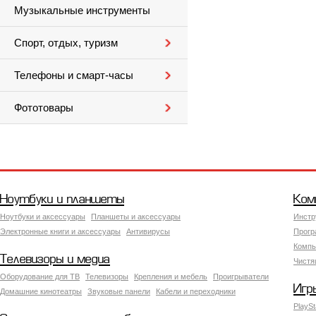
Музыкальные инструменты
Спорт, отдых, туризм
Телефоны и смарт-часы
Фототовары
Ноутбуки и планшеты
Ком
Ноутбуки и аксессуары
Планшеты и аксессуары
Инстр
Электронные книги и аксессуары
Антивирусы
Прогр
Компь
Телевизоры и медиа
Чистя
Оборудование для ТВ
Телевизоры
Крепления и мебель
Проигрыватели
Игр
Домашние кинотеатры
Звуковые панели
Кабели и переходники
PlaySt