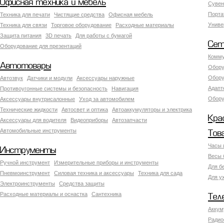
Офисная техника и мебель
Сувен
Порта
Техника для печати
Чистящие средства
Офисная мебель
Униве
Техника для связи
Торговое оборудование
Расходные материалы
Защита питания
3D печать
Для работы с бумагой
Сет
Оборудование для презентаций
Комму
Автотовары
Обору
Обору
Автозвук
Датчики и модули
Аксессуары наружные
Адапт
Противоугонные системы и безопасность
Навигация
Обору
Аксесcуары внутрисалонные
Уход за автомобилем
Технические жидкости
Автосвет и оптика
Автоаккумуляторы и электрика
Кра
Аксессуары для водителя
Видеоприборы
Автозапчасти
Автомобильные инструменты
Тов
Часы 
Инструменты
Весы 
Ручной инструмент
Измерительные приборы и инструменты
Для б
Пневмоинструмент
Силовая техника и аксессуары
Техника для сада
Для у
Электроинструменты
Средства защиты
Расходные материалы и оснастка
Сантехника
Тел
Аккум
Радио