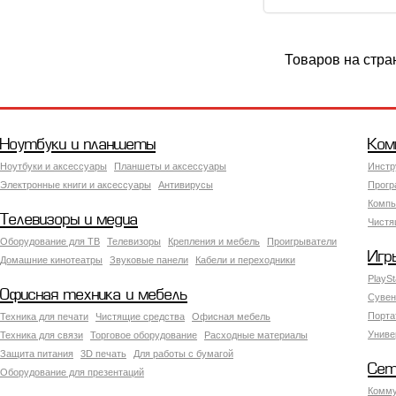
Товаров на стра
Ноутбуки и планшеты
Ком
Ноутбуки и аксессуары
Планшеты и аксессуары
Инстр
Электронные книги и аксессуары
Антивирусы
Прогр
Компь
Телевизоры и медиа
Чистя
Оборудование для ТВ
Телевизоры
Крепления и мебель
Проигрыватели
Игр
Домашние кинотеатры
Звуковые панели
Кабели и переходники
PlaySt
Офисная техника и мебель
Сувен
Порта
Техника для печати
Чистящие средства
Офисная мебель
Униве
Техника для связи
Торговое оборудование
Расходные материалы
Защита питания
3D печать
Для работы с бумагой
Сет
Оборудование для презентаций
Комму