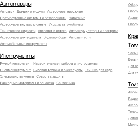
Автотовары
Обору
Обору
Автозвук
Датчики и модули
Аксессуары наружные
Адапт
Противоугонные системы и безопасность
Навигация
Обору
Аксесcуары внутрисалонные
Уход за автомобилем
Технические жидкости
Автосвет и оптика
Автоаккумуляторы и электрика
Кра
Аксессуары для водителя
Видеоприборы
Автозапчасти
Автомобильные инструменты
Тов
Часы 
Инструменты
Весы 
Ручной инструмент
Измерительные приборы и инструменты
Для б
Пневмоинструмент
Силовая техника и аксессуары
Техника для сада
Для у
Электроинструменты
Средства защиты
Расходные материалы и оснастка
Сантехника
Тел
Аккум
Радио
Аксес
Телеф
Допол
Мини 