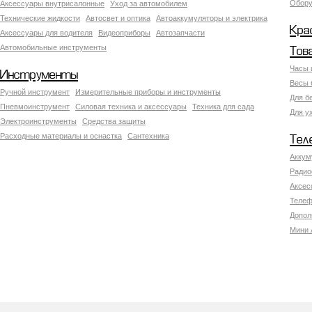
Обору
Аксесcуары внутрисалонные
Уход за автомобилем
Технические жидкости
Автосвет и оптика
Автоаккумуляторы и электрика
Кра
Аксессуары для водителя
Видеоприборы
Автозапчасти
Автомобильные инструменты
Тов
Часы 
Инструменты
Весы 
Ручной инструмент
Измерительные приборы и инструменты
Для б
Пневмоинструмент
Силовая техника и аксессуары
Техника для сада
Для у
Электроинструменты
Средства защиты
Расходные материалы и оснастка
Сантехника
Тел
Аккум
Радио
Аксес
Телеф
Допол
Мини 