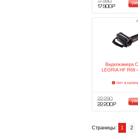
17 990
ув
17 900 Р
А
Видеокамера 
LEGRIA HF R68 
Нет в налич
22 290
ув
22 200 Р
Страницы:
1
2