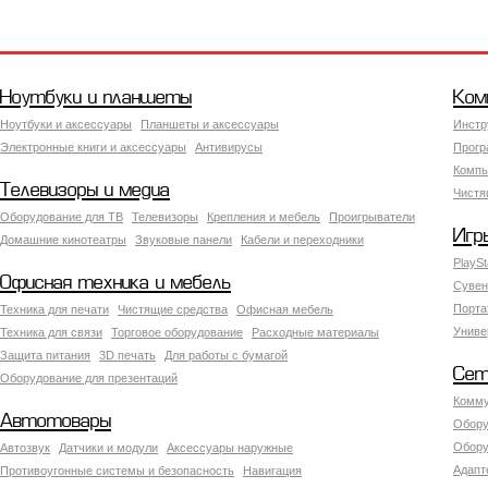
Ноутбуки и планшеты
Ком
Ноутбуки и аксессуары
Планшеты и аксессуары
Инстр
Электронные книги и аксессуары
Антивирусы
Прогр
Компь
Телевизоры и медиа
Чистя
Оборудование для ТВ
Телевизоры
Крепления и мебель
Проигрыватели
Игр
Домашние кинотеатры
Звуковые панели
Кабели и переходники
PlaySt
Офисная техника и мебель
Сувен
Порта
Техника для печати
Чистящие средства
Офисная мебель
Униве
Техника для связи
Торговое оборудование
Расходные материалы
Защита питания
3D печать
Для работы с бумагой
Сет
Оборудование для презентаций
Комму
Автотовары
Обору
Обору
Автозвук
Датчики и модули
Аксессуары наружные
Адапт
Противоугонные системы и безопасность
Навигация