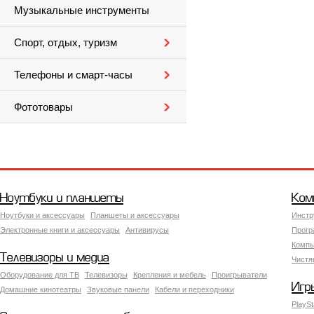
Музыкальные инструменты
Спорт, отдых, туризм
Телефоны и смарт-часы
Фототовары
Ноутбуки и планшеты
Ком
Ноутбуки и аксессуары
Планшеты и аксессуары
Инстр
Электронные книги и аксессуары
Антивирусы
Прогр
Компь
Телевизоры и медиа
Чистя
Оборудование для ТВ
Телевизоры
Крепления и мебель
Проигрыватели
Игр
Домашние кинотеатры
Звуковые панели
Кабели и переходники
PlaySt