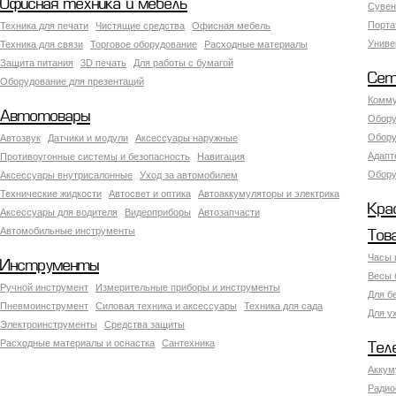
Офисная техника и мебель
Сувен
Порта
Техника для печати
Чистящие средства
Офисная мебель
Униве
Техника для связи
Торговое оборудование
Расходные материалы
Защита питания
3D печать
Для работы с бумагой
Сет
Оборудование для презентаций
Комму
Автотовары
Обору
Обору
Автозвук
Датчики и модули
Аксессуары наружные
Адапт
Противоугонные системы и безопасность
Навигация
Обору
Аксесcуары внутрисалонные
Уход за автомобилем
Технические жидкости
Автосвет и оптика
Автоаккумуляторы и электрика
Кра
Аксессуары для водителя
Видеоприборы
Автозапчасти
Автомобильные инструменты
Тов
Часы 
Инструменты
Весы 
Ручной инструмент
Измерительные приборы и инструменты
Для б
Пневмоинструмент
Силовая техника и аксессуары
Техника для сада
Для у
Электроинструменты
Средства защиты
Расходные материалы и оснастка
Сантехника
Тел
Аккум
Радио