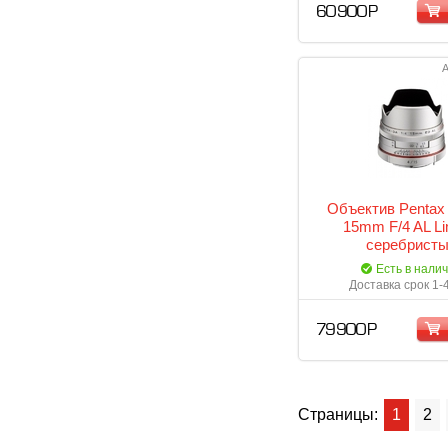
60 900 Р
А
Объектив Pentax
15mm F/4 AL Li
серебрист
Есть в нали
Доставка срок 1-
79 900 Р
Страницы:
1
2