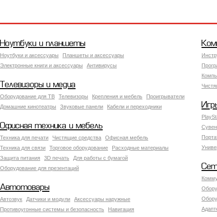
Ноутбуки и планшеты
Ком
Ноутбуки и аксессуары
Планшеты и аксессуары
Инстр
Электронные книги и аксессуары
Антивирусы
Прогр
Компь
Телевизоры и медиа
Чистя
Оборудование для ТВ
Телевизоры
Крепления и мебель
Проигрыватели
Игр
Домашние кинотеатры
Звуковые панели
Кабели и переходники
PlaySt
Офисная техника и мебель
Сувен
Порта
Техника для печати
Чистящие средства
Офисная мебель
Униве
Техника для связи
Торговое оборудование
Расходные материалы
Защита питания
3D печать
Для работы с бумагой
Сет
Оборудование для презентаций
Комму
Автотовары
Обору
Обору
Автозвук
Датчики и модули
Аксессуары наружные
Адапт
Противоугонные системы и безопасность
Навигация