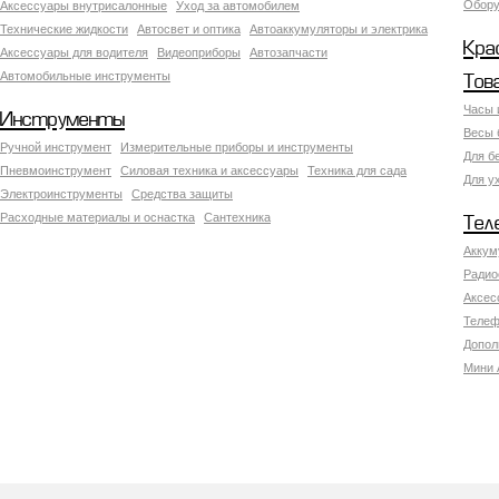
Обору
Аксесcуары внутрисалонные
Уход за автомобилем
Технические жидкости
Автосвет и оптика
Автоаккумуляторы и электрика
Кра
Аксессуары для водителя
Видеоприборы
Автозапчасти
Автомобильные инструменты
Тов
Часы 
Инструменты
Весы 
Ручной инструмент
Измерительные приборы и инструменты
Для б
Пневмоинструмент
Силовая техника и аксессуары
Техника для сада
Для у
Электроинструменты
Средства защиты
Расходные материалы и оснастка
Сантехника
Тел
Аккум
Радио
Аксес
Телеф
Допол
Мини 