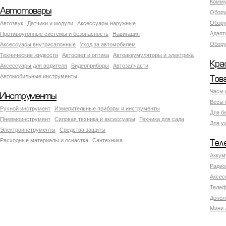
Комму
Автотовары
Обору
Обору
Автозвук
Датчики и модули
Аксессуары наружные
Адапт
Противоугонные системы и безопасность
Навигация
Обору
Аксесcуары внутрисалонные
Уход за автомобилем
Технические жидкости
Автосвет и оптика
Автоаккумуляторы и электрика
Кра
Аксессуары для водителя
Видеоприборы
Автозапчасти
Автомобильные инструменты
Тов
Часы 
Инструменты
Весы 
Ручной инструмент
Измерительные приборы и инструменты
Для б
Пневмоинструмент
Силовая техника и аксессуары
Техника для сада
Для у
Электроинструменты
Средства защиты
Расходные материалы и оснастка
Сантехника
Тел
Аккум
Радио
Аксес
Телеф
Допол
Мини 