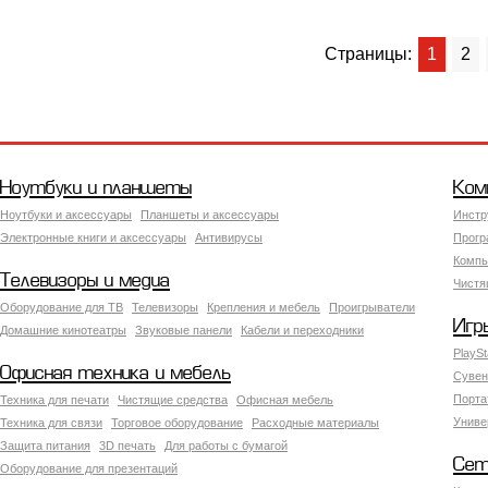
Страницы:
1
2
Ноутбуки и планшеты
Ком
Ноутбуки и аксессуары
Планшеты и аксессуары
Инстр
Электронные книги и аксессуары
Антивирусы
Прогр
Компь
Телевизоры и медиа
Чистя
Оборудование для ТВ
Телевизоры
Крепления и мебель
Проигрыватели
Игр
Домашние кинотеатры
Звуковые панели
Кабели и переходники
PlaySt
Офисная техника и мебель
Сувен
Порта
Техника для печати
Чистящие средства
Офисная мебель
Униве
Техника для связи
Торговое оборудование
Расходные материалы
Защита питания
3D печать
Для работы с бумагой
Сет
Оборудование для презентаций