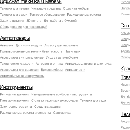
Офисная техника и мебель
Сувен
Порта
Техника для печати
Чистящие средства
Офисная мебель
Униве
Техника для связи
Торговое оборудование
Расходные материалы
Защита питания
3D печать
Для работы с бумагой
Сет
Оборудование для презентаций
Комму
Автотовары
Обору
Обору
Автозвук
Датчики и модули
Аксессуары наружные
Адапт
Противоугонные системы и безопасность
Навигация
Обору
Аксесcуары внутрисалонные
Уход за автомобилем
Технические жидкости
Автосвет и оптика
Автоаккумуляторы и электрика
Кра
Аксессуары для водителя
Видеоприборы
Автозапчасти
Автомобильные инструменты
Тов
Часы 
Инструменты
Весы 
Ручной инструмент
Измерительные приборы и инструменты
Для б
Пневмоинструмент
Силовая техника и аксессуары
Техника для сада
Для у
Электроинструменты
Средства защиты
Расходные материалы и оснастка
Сантехника
Тел
Аккум
Радио