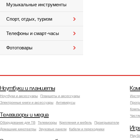
Музыкальные инструменты
Спорт, отдых, туризм
Телефоны и смарт-часы
Фототовары
Ноутбуки и планшеты
Ком
Ноутбуки и аксессуары
Планшеты и аксессуары
Инстр
Электронные книги и аксессуары
Антивирусы
Прогр
Компь
Телевизоры и медиа
Чистя
Оборудование для ТВ
Телевизоры
Крепления и мебель
Проигрыватели
Игр
Домашние кинотеатры
Звуковые панели
Кабели и переходники
PlaySt