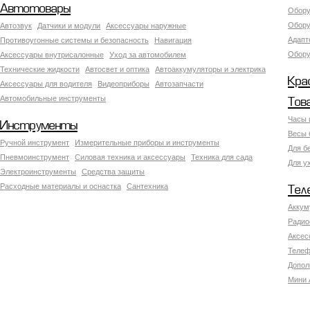
Автотовары
Обору
Обору
Автозвук
Датчики и модули
Аксессуары наружные
Адапт
Противоугонные системы и безопасность
Навигация
Обору
Аксесcуары внутрисалонные
Уход за автомобилем
Технические жидкости
Автосвет и оптика
Автоаккумуляторы и электрика
Кра
Аксессуары для водителя
Видеоприборы
Автозапчасти
Автомобильные инструменты
Тов
Часы 
Инструменты
Весы 
Ручной инструмент
Измерительные приборы и инструменты
Для б
Пневмоинструмент
Силовая техника и аксессуары
Техника для сада
Для у
Электроинструменты
Средства защиты
Расходные материалы и оснастка
Сантехника
Тел
Аккум
Радио
Аксес
Телеф
Допол
Мини 