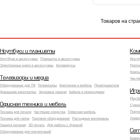
Товаров на стра
Ноутбуки и планшеты
Ком
Ноутбуки и аксессуары
Планшеты и аксессуары
Инстр
Электронные книги и аксессуары
Антивирусы
Прогр
Компь
Телевизоры и медиа
Чистя
Оборудование для ТВ
Телевизоры
Крепления и мебель
Проигрыватели
Игр
Домашние кинотеатры
Звуковые панели
Кабели и переходники
PlaySt
Офисная техника и мебель
Сувен
Порта
Техника для печати
Чистящие средства
Офисная мебель
Униве
Техника для связи
Торговое оборудование
Расходные материалы
Защита питания
3D печать
Для работы с бумагой
Сет
Оборудование для презентаций
Комму