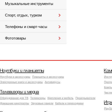
Музыкальные инструменты
Спорт, отдых, туризм
Телефоны и смарт-часы
Фототовары
Ноутбуки и планшеты
Ком
Ноутбуки и аксессуары
Планшеты и аксессуары
Инстр
Электронные книги и аксессуары
Антивирусы
Прогр
Компь
Телевизоры и медиа
Чистя
Оборудование для ТВ
Телевизоры
Крепления и мебель
Проигрыватели
Игр
Домашние кинотеатры
Звуковые панели
Кабели и переходники
PlaySt