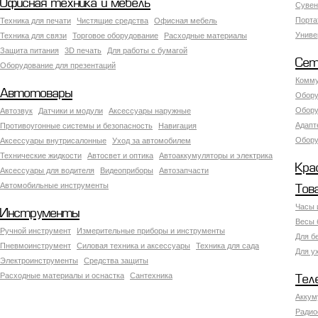
Офисная техника и мебель
Сувен
Порта
Техника для печати
Чистящие средства
Офисная мебель
Униве
Техника для связи
Торговое оборудование
Расходные материалы
Защита питания
3D печать
Для работы с бумагой
Сет
Оборудование для презентаций
Комму
Автотовары
Обору
Обору
Автозвук
Датчики и модули
Аксессуары наружные
Адапт
Противоугонные системы и безопасность
Навигация
Обору
Аксесcуары внутрисалонные
Уход за автомобилем
Технические жидкости
Автосвет и оптика
Автоаккумуляторы и электрика
Кра
Аксессуары для водителя
Видеоприборы
Автозапчасти
Автомобильные инструменты
Тов
Часы 
Инструменты
Весы 
Ручной инструмент
Измерительные приборы и инструменты
Для б
Пневмоинструмент
Силовая техника и аксессуары
Техника для сада
Для у
Электроинструменты
Средства защиты
Расходные материалы и оснастка
Сантехника
Тел
Аккум
Радио