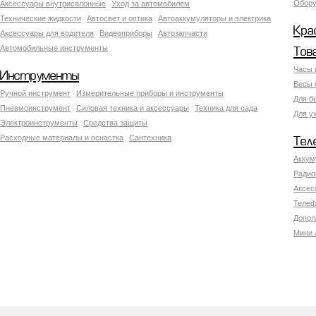
Обору
Аксесcуары внутрисалонные
Уход за автомобилем
Технические жидкости
Автосвет и оптика
Автоаккумуляторы и электрика
Кра
Аксессуары для водителя
Видеоприборы
Автозапчасти
Автомобильные инструменты
Тов
Часы 
Инструменты
Весы 
Ручной инструмент
Измерительные приборы и инструменты
Для б
Пневмоинструмент
Силовая техника и аксессуары
Техника для сада
Для у
Электроинструменты
Средства защиты
Расходные материалы и оснастка
Сантехника
Тел
Аккум
Радио
Аксес
Телеф
Допол
Мини 