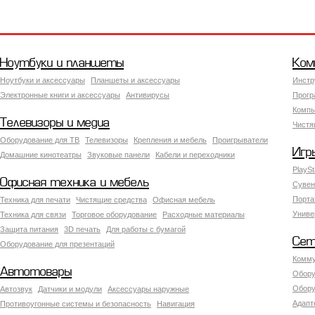
Ноутбуки и планшеты
Ком
Ноутбуки и аксессуары
Планшеты и аксессуары
Инстр
Электронные книги и аксессуары
Антивирусы
Прогр
Компь
Телевизоры и медиа
Чистя
Оборудование для ТВ
Телевизоры
Крепления и мебель
Проигрыватели
Игр
Домашние кинотеатры
Звуковые панели
Кабели и переходники
PlaySt
Офисная техника и мебель
Сувен
Порта
Техника для печати
Чистящие средства
Офисная мебель
Униве
Техника для связи
Торговое оборудование
Расходные материалы
Защита питания
3D печать
Для работы с бумагой
Сет
Оборудование для презентаций
Комму
Автотовары
Обору
Обору
Автозвук
Датчики и модули
Аксессуары наружные
Адапт
Противоугонные системы и безопасность
Навигация