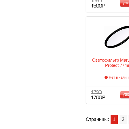
1 590
ув
1 500 Р
Светофильтр Maru
Protect 77
Нет в налич
1 790
ув
1 700 Р
Страницы:
1
2