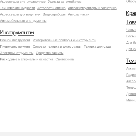
Обору
Аксесcуары внутрисалонные
Уход за автомобилем
Технические жидкости
Автосвет и оптика
Автоаккумуляторы и электрика
Кра
Аксессуары для водителя
Видеоприборы
Автозапчасти
Автомобильные инструменты
Тов
Часы 
Инструменты
Весы 
Ручной инструмент
Измерительные приборы и инструменты
Для б
Пневмоинструмент
Силовая техника и аксессуары
Техника для сада
Для у
Электроинструменты
Средства защиты
Расходные материалы и оснастка
Сантехника
Тел
Аккум
Радио
Аксес
Телеф
Допол
Мини 