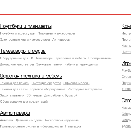
Ноутбуки и планшеты
Ком
Ноутбуки и аксессуары
Планшеты и аксессуары
Инстр
Электронные книги и аксессуары
Антивирусы
Прогр
Компь
Телевизоры и медиа
Чистя
Оборудование для ТВ
Телевизоры
Крепления и мебель
Проигрыватели
Игр
Домашние кинотеатры
Звуковые панели
Кабели и переходники
PlaySt
Офисная техника и мебель
Сувен
Порта
Техника для печати
Чистящие средства
Офисная мебель
Униве
Техника для связи
Торговое оборудование
Расходные материалы
Защита питания
3D печать
Для работы с бумагой
Сет
Оборудование для презентаций
Комму
Автотовары
Обору
Обору
Автозвук
Датчики и модули
Аксессуары наружные
Адапт
Противоугонные системы и безопасность
Навигация