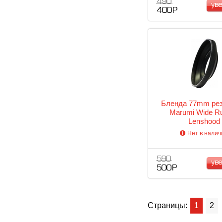
490
ув
400 Р
Бленда 77mm ре
Marumi Wide R
Lenshood
Нет в налич
590
ув
500 Р
Страницы:
1
2