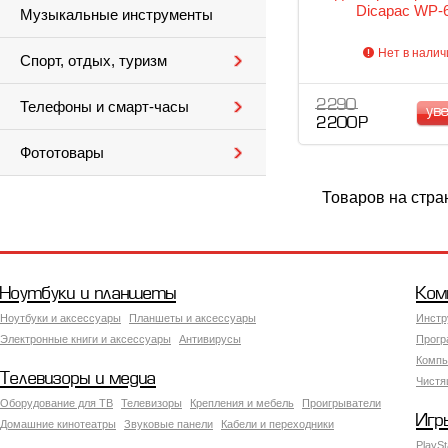
Dicapac WP-
Музыкальные инструменты
Нет в налич
Спорт, отдых, туризм
2 290
Телефоны и смарт-часы
ув
2 200 Р
Фототовары
Товаров на стра
Ноутбуки и планшеты
Ком
Ноутбуки и аксессуары
Планшеты и аксессуары
Инстр
Электронные книги и аксессуары
Антивирусы
Прогр
Компь
Телевизоры и медиа
Чистя
Оборудование для ТВ
Телевизоры
Крепления и мебель
Проигрыватели
Игр
Домашние кинотеатры
Звуковые панели
Кабели и переходники
PlaySt