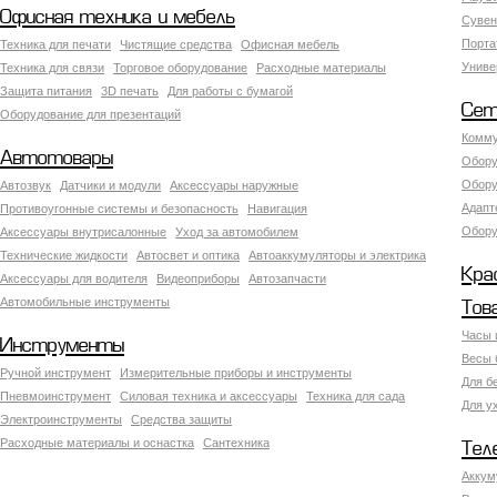
Офисная техника и мебель
Сувен
Порта
Техника для печати
Чистящие средства
Офисная мебель
Униве
Техника для связи
Торговое оборудование
Расходные материалы
Защита питания
3D печать
Для работы с бумагой
Сет
Оборудование для презентаций
Комму
Автотовары
Обору
Обору
Автозвук
Датчики и модули
Аксессуары наружные
Адапт
Противоугонные системы и безопасность
Навигация
Обору
Аксесcуары внутрисалонные
Уход за автомобилем
Технические жидкости
Автосвет и оптика
Автоаккумуляторы и электрика
Кра
Аксессуары для водителя
Видеоприборы
Автозапчасти
Автомобильные инструменты
Тов
Часы 
Инструменты
Весы 
Ручной инструмент
Измерительные приборы и инструменты
Для б
Пневмоинструмент
Силовая техника и аксессуары
Техника для сада
Для у
Электроинструменты
Средства защиты
Расходные материалы и оснастка
Сантехника
Тел
Аккум