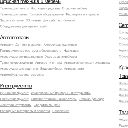
Офисная техника и мебель
Сувен
Порта
Техника для печати
Чистящие средства
Офисная мебель
Униве
Техника для связи
Торговое оборудование
Расходные материалы
Защита питания
3D печать
Для работы с бумагой
Сет
Оборудование для презентаций
Комму
Автотовары
Обору
Обору
Автозвук
Датчики и модули
Аксессуары наружные
Адапт
Противоугонные системы и безопасность
Навигация
Обору
Аксесcуары внутрисалонные
Уход за автомобилем
Технические жидкости
Автосвет и оптика
Автоаккумуляторы и электрика
Кра
Аксессуары для водителя
Видеоприборы
Автозапчасти
Автомобильные инструменты
Тов
Часы 
Инструменты
Весы 
Ручной инструмент
Измерительные приборы и инструменты
Для б
Пневмоинструмент
Силовая техника и аксессуары
Техника для сада
Для у
Электроинструменты
Средства защиты
Расходные материалы и оснастка
Сантехника
Тел
Аккум
Радио