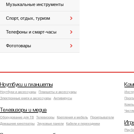
Музыкальные инструменты
Спорт, отдых, туризм
Телефоны и смарт-часы
Фототовары
Ноутбуки и планшеты
Ком
Ноутбуки и аксессуары
Планшеты и аксессуары
Инстр
Электронные книги и аксессуары
Антивирусы
Прогр
Компь
Телевизоры и медиа
Чистя
Оборудование для ТВ
Телевизоры
Крепления и мебель
Проигрыватели
Игр
Домашние кинотеатры
Звуковые панели
Кабели и переходники
PlaySt