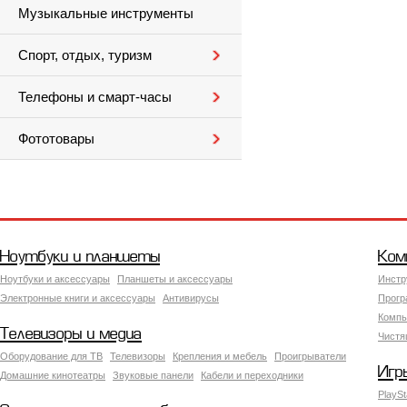
Музыкальные инструменты
Спорт, отдых, туризм
Телефоны и смарт-часы
Фототовары
Ноутбуки и планшеты
Ком
Ноутбуки и аксессуары
Планшеты и аксессуары
Инстр
Электронные книги и аксессуары
Антивирусы
Прогр
Компь
Телевизоры и медиа
Чистя
Оборудование для ТВ
Телевизоры
Крепления и мебель
Проигрыватели
Игр
Домашние кинотеатры
Звуковые панели
Кабели и переходники
PlaySt