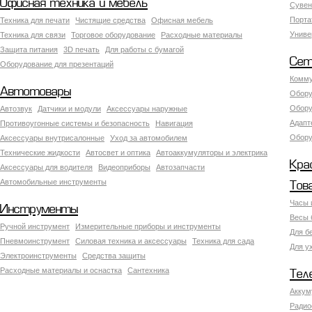
Офисная техника и мебель
Сувен
Порта
Техника для печати
Чистящие средства
Офисная мебель
Униве
Техника для связи
Торговое оборудование
Расходные материалы
Защита питания
3D печать
Для работы с бумагой
Сет
Оборудование для презентаций
Комму
Автотовары
Обору
Обору
Автозвук
Датчики и модули
Аксессуары наружные
Адапт
Противоугонные системы и безопасность
Навигация
Обору
Аксесcуары внутрисалонные
Уход за автомобилем
Технические жидкости
Автосвет и оптика
Автоаккумуляторы и электрика
Кра
Аксессуары для водителя
Видеоприборы
Автозапчасти
Автомобильные инструменты
Тов
Часы 
Инструменты
Весы 
Ручной инструмент
Измерительные приборы и инструменты
Для б
Пневмоинструмент
Силовая техника и аксессуары
Техника для сада
Для у
Электроинструменты
Средства защиты
Расходные материалы и оснастка
Сантехника
Тел
Аккум
Радио