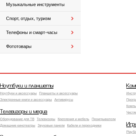
Музыкальные инструменты
Спорт, отдых, туризм
Телефоны и смарт-часы
Фототовары
Ноутбуки и планшеты
Ком
Ноутбуки и аксессуары
Планшеты и аксессуары
Инстр
Электронные книги и аксессуары
Антивирусы
Прогр
Компь
Телевизоры и медиа
Чистя
Оборудование для ТВ
Телевизоры
Крепления и мебель
Проигрыватели
Игр
Домашние кинотеатры
Звуковые панели
Кабели и переходники
PlaySt