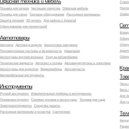
Офисная техника и мебель
Сувен
Порта
Техника для печати
Чистящие средства
Офисная мебель
Униве
Техника для связи
Торговое оборудование
Расходные материалы
Защита питания
3D печать
Для работы с бумагой
Сет
Оборудование для презентаций
Комму
Автотовары
Обору
Обору
Автозвук
Датчики и модули
Аксессуары наружные
Адапт
Противоугонные системы и безопасность
Навигация
Обору
Аксесcуары внутрисалонные
Уход за автомобилем
Технические жидкости
Автосвет и оптика
Автоаккумуляторы и электрика
Кра
Аксессуары для водителя
Видеоприборы
Автозапчасти
Автомобильные инструменты
Тов
Часы 
Инструменты
Весы 
Ручной инструмент
Измерительные приборы и инструменты
Для б
Пневмоинструмент
Силовая техника и аксессуары
Техника для сада
Для у
Электроинструменты
Средства защиты
Расходные материалы и оснастка
Сантехника
Тел
Аккум
Радио