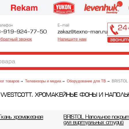
елефон
E-mail
8-919-924-77-50
zakaz@texno-man.ru
братный звонок
Напишите нам
лог товаров
Телевизоры и медиа
Оборудование для ТВ
BRISTOL /
/ WESTCOTT. ХРОМАКЕЙНЫЕ ФОНЫ И НАПОЛ
Ткань хромакейная
BRISTOL Напольное покры
для виртуальных студий