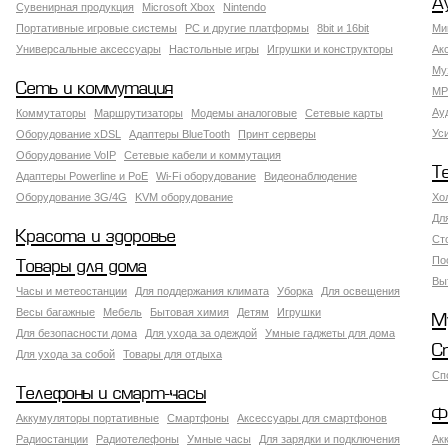
А
Сувенирная продукция
Microsoft Xbox
Nintendo
Портативные игровые системы
PC и другие платформы
8bit и 16bit
Ми
Универсальные аксессуары
Настольные игры
Игрушки и конструкторы
Ак
Му
Сеть и коммутация
MP
Ау
Коммутаторы
Маршрутизаторы
Модемы аналоговые
Сетевые карты
Ус
Оборудование xDSL
Адаптеры BlueTooth
Принт серверы
Оборудование VoIP
Сетевые кабели и коммутация
Т
Адаптеры Powerline и PoE
Wi-Fi оборудование
Видеонаблюдение
Оборудование 3G/4G
KVM оборудование
Хо
Дл
Красота и здоровье
Ст
По
Товары для дома
Вы
Часы и метеостанции
Для поддержания климата
Уборка
Для освещения
Весы багажные
Мебель
Бытовая химия
Детям
Игрушки
М
Для безопасности дома
Для ухода за одеждой
Умные гаджеты для дома
С
Для ухода за собой
Товары для отдыха
Сп
Телефоны и смарт-часы
Ф
Аккумуляторы портативные
Смартфоны
Аксессуары для смартфонов
Радиостанции
Радиотелефоны
Умные часы
Для зарядки и подключения
Ак