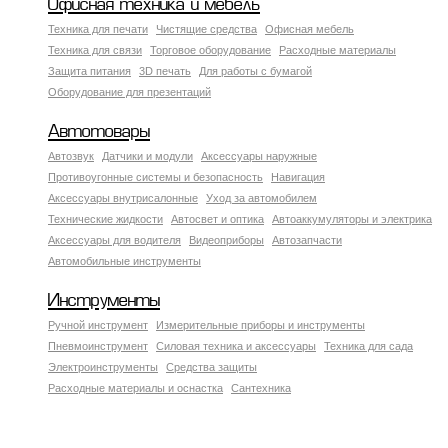
Офисная техника и мебель
Техника для печати
Чистящие средства
Офисная мебель
Техника для связи
Торговое оборудование
Расходные материалы
Защита питания
3D печать
Для работы с бумагой
Оборудование для презентаций
Автотовары
Автозвук
Датчики и модули
Аксессуары наружные
Противоугонные системы и безопасность
Навигация
Аксесcуары внутрисалонные
Уход за автомобилем
Технические жидкости
Автосвет и оптика
Автоаккумуляторы и электрика
Аксессуары для водителя
Видеоприборы
Автозапчасти
Автомобильные инструменты
Инструменты
Ручной инструмент
Измерительные приборы и инструменты
Пневмоинструмент
Силовая техника и аксессуары
Техника для сада
Электроинструменты
Средства защиты
Расходные материалы и оснастка
Сантехника