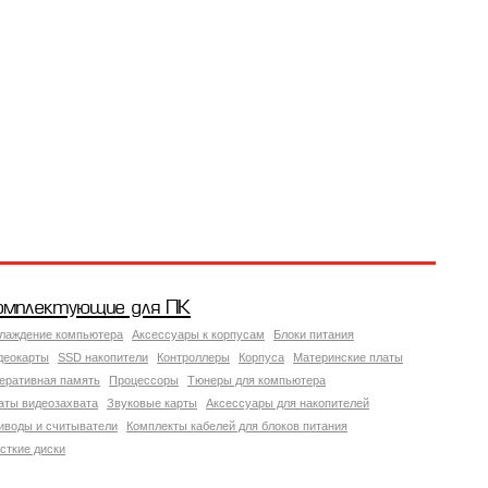
омплектующие для ПК
лаждение компьютера
Аксессуары к корпусам
Блоки питания
деокарты
SSD накопители
Контроллеры
Корпуса
Материнские платы
еративная память
Процессоры
Тюнеры для компьютера
аты видеозахвата
Звуковые карты
Аксессуары для накопителей
иводы и считыватели
Комплекты кабелей для блоков питания
сткие диски