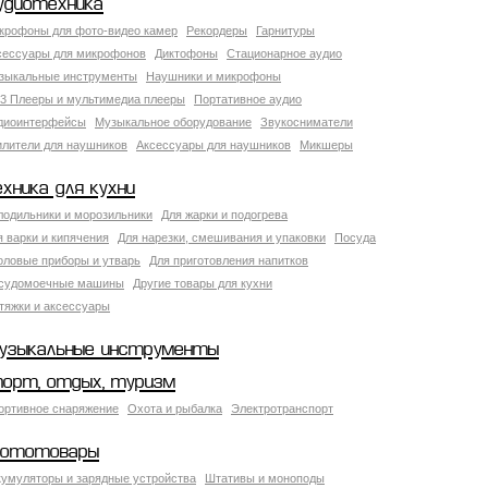
удиотехника
крофоны для фото-видео камер
Рекордеры
Гарнитуры
сессуары для микрофонов
Диктофоны
Стационарное аудио
зыкальные инструменты
Наушники и микрофоны
3 Плееры и мультимедиа плееры
Портативное аудио
диоинтерфейсы
Музыкальное оборудование
Звукосниматели
илители для наушников
Аксессуары для наушников
Микшеры
ехника для кухни
лодильники и морозильники
Для жарки и подогрева
я варки и кипячения
Для нарезки, смешивания и упаковки
Посуда
оловые приборы и утварь
Для приготовления напитков
судомоечные машины
Другие товары для кухни
тяжки и аксессуары
узыкальные инструменты
порт, отдых, туризм
ортивное снаряжение
Охота и рыбалка
Электротранспорт
ототовары
кумуляторы и зарядные устройства
Штативы и моноподы