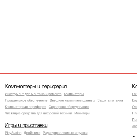
Компьютеры и периферия
К
Инструмент для монтажа и ремонта
Компьютеры
Ох
Программное обеспечение
Внешние накопители данных
Защита питания
Ви
Компьютерная периферия
Серверное оборудование
Оп
Чистящие средства для цифровой техники
Мониторы
Пл
Пр
Игры и приставки
Же
PlayStation
Джойстики
Радиоуправляемые игрушки