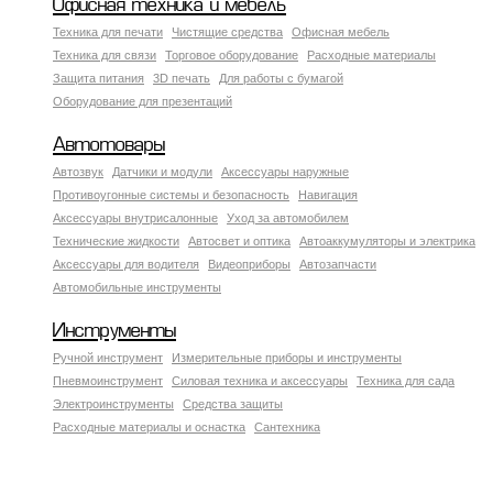
Офисная техника и мебель
Техника для печати
Чистящие средства
Офисная мебель
Техника для связи
Торговое оборудование
Расходные материалы
Защита питания
3D печать
Для работы с бумагой
Оборудование для презентаций
Автотовары
Автозвук
Датчики и модули
Аксессуары наружные
Противоугонные системы и безопасность
Навигация
Аксесcуары внутрисалонные
Уход за автомобилем
Технические жидкости
Автосвет и оптика
Автоаккумуляторы и электрика
Аксессуары для водителя
Видеоприборы
Автозапчасти
Автомобильные инструменты
Инструменты
Ручной инструмент
Измерительные приборы и инструменты
Пневмоинструмент
Силовая техника и аксессуары
Техника для сада
Электроинструменты
Средства защиты
Расходные материалы и оснастка
Сантехника