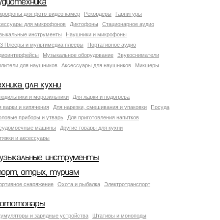
удиотехника
крофоны для фото-видео камер
Рекордеры
Гарнитуры
сессуары для микрофонов
Диктофоны
Стационарное аудио
зыкальные инструменты
Наушники и микрофоны
3 Плееры и мультимедиа плееры
Портативное аудио
диоинтерфейсы
Музыкальное оборудование
Звукосниматели
илители для наушников
Аксессуары для наушников
Микшеры
ехника для кухни
лодильники и морозильники
Для жарки и подогрева
я варки и кипячения
Для нарезки, смешивания и упаковки
Посуда
оловые приборы и утварь
Для приготовления напитков
судомоечные машины
Другие товары для кухни
тяжки и аксессуары
узыкальные инструменты
порт, отдых, туризм
ортивное снаряжение
Охота и рыбалка
Электротранспорт
ототовары
кумуляторы и зарядные устройства
Штативы и моноподы