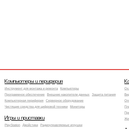
Компьютеры и периферия
К
Инструмент для монтажа и ремонта
Компьютеры
Ох
Программное обеспечение
Внешние накопители данных
Защита питания
Ви
Компьютерная периферия
Серверное оборудование
Оп
Чистящие средства для цифровой техники
Мониторы
Пл
Пр
Игры и приставки
Же
PlayStation
Джойстики
Радиоуправляемые игрушки