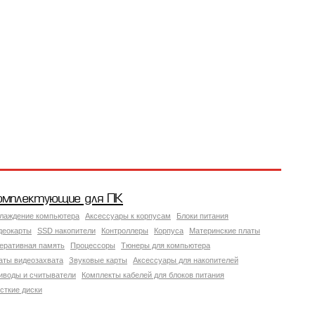
омплектующие для ПК
лаждение компьютера
Аксессуары к корпусам
Блоки питания
деокарты
SSD накопители
Контроллеры
Корпуса
Материнские платы
еративная память
Процессоры
Тюнеры для компьютера
аты видеозахвата
Звуковые карты
Аксессуары для накопителей
иводы и считыватели
Комплекты кабелей для блоков питания
сткие диски