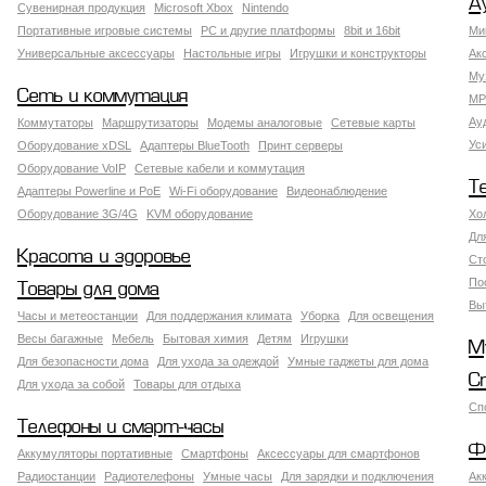
А
Сувенирная продукция
Microsoft Xbox
Nintendo
Портативные игровые системы
PC и другие платформы
8bit и 16bit
Ми
Универсальные аксессуары
Настольные игры
Игрушки и конструкторы
Ак
Му
Сеть и коммутация
MP
Ау
Коммутаторы
Маршрутизаторы
Модемы аналоговые
Сетевые карты
Ус
Оборудование xDSL
Адаптеры BlueTooth
Принт серверы
Оборудование VoIP
Сетевые кабели и коммутация
Т
Адаптеры Powerline и PoE
Wi-Fi оборудование
Видеонаблюдение
Оборудование 3G/4G
KVM оборудование
Хо
Дл
Красота и здоровье
Ст
По
Товары для дома
Вы
Часы и метеостанции
Для поддержания климата
Уборка
Для освещения
Весы багажные
Мебель
Бытовая химия
Детям
Игрушки
М
Для безопасности дома
Для ухода за одеждой
Умные гаджеты для дома
С
Для ухода за собой
Товары для отдыха
Сп
Телефоны и смарт-часы
Ф
Аккумуляторы портативные
Смартфоны
Аксессуары для смартфонов
Радиостанции
Радиотелефоны
Умные часы
Для зарядки и подключения
Ак