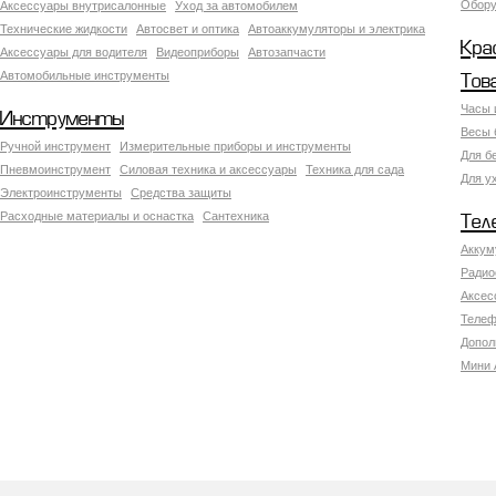
Обору
Аксесcуары внутрисалонные
Уход за автомобилем
Технические жидкости
Автосвет и оптика
Автоаккумуляторы и электрика
Кра
Аксессуары для водителя
Видеоприборы
Автозапчасти
Автомобильные инструменты
Тов
Часы 
Инструменты
Весы 
Ручной инструмент
Измерительные приборы и инструменты
Для б
Пневмоинструмент
Силовая техника и аксессуары
Техника для сада
Для у
Электроинструменты
Средства защиты
Расходные материалы и оснастка
Сантехника
Тел
Аккум
Радио
Аксес
Телеф
Допол
Мини 