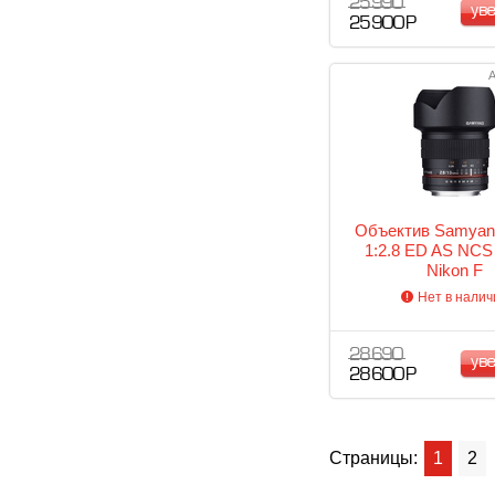
25 990
ув
25 900 Р
А
Объектив Samya
1:2.8 ED AS NCS
Nikon F
Нет в налич
28 690
ув
28 600 Р
Страницы:
1
2