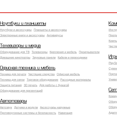
Ноутбуки и планшеты
Ком
Ноутбуки и аксессуары
Планшеты и аксессуары
Инстр
Электронные книги и аксессуары
Антивирусы
Прогр
Компь
Телевизоры и медиа
Чистя
Оборудование для ТВ
Телевизоры
Крепления и мебель
Проигрыватели
Игр
Домашние кинотеатры
Звуковые панели
Кабели и переходники
PlaySt
Офисная техника и мебель
Сувен
Порта
Техника для печати
Чистящие средства
Офисная мебель
Униве
Техника для связи
Торговое оборудование
Расходные материалы
Защита питания
3D печать
Для работы с бумагой
Сет
Оборудование для презентаций
Комму
Автотовары
Обору
Обору
Автозвук
Датчики и модули
Аксессуары наружные
Адапт
Противоугонные системы и безопасность
Навигация