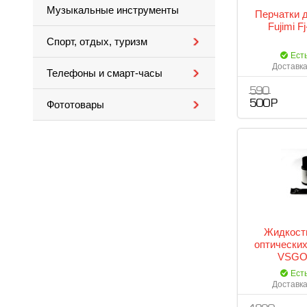
Музыкальные инструменты
Перчатки 
Fujimi 
Спорт, отдых, туризм
Ест
Доставка
Телефоны и смарт-часы
590
500 Р
Фототовары
Жидкость
оптических
VSGO 
Ест
Доставка