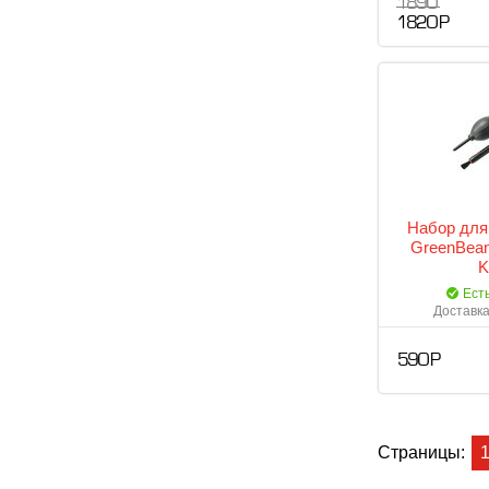
1 890
1 820 Р
Набор для
GreenBean
K
Ест
Доставка
590 Р
Страницы: