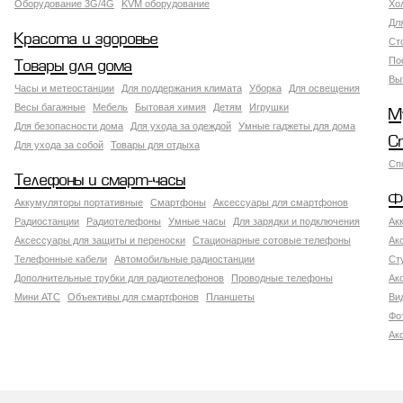
Оборудование 3G/4G
KVM оборудование
Хо
Дл
Красота и здоровье
Ст
По
Товары для дома
Вы
Часы и метеостанции
Для поддержания климата
Уборка
Для освещения
Весы багажные
Мебель
Бытовая химия
Детям
Игрушки
М
Для безопасности дома
Для ухода за одеждой
Умные гаджеты для дома
С
Для ухода за собой
Товары для отдыха
Сп
Телефоны и смарт-часы
Ф
Аккумуляторы портативные
Смартфоны
Аксессуары для смартфонов
Радиостанции
Радиотелефоны
Умные часы
Для зарядки и подключения
Ак
Аксессуары для защиты и переноски
Стационарные сотовые телефоны
Ак
Телефонные кабели
Автомобильные радиостанции
Ст
Дополнительные трубки для радиотелефонов
Проводные телефоны
Ак
Мини АТС
Объективы для смартфонов
Планшеты
Ви
Фо
Ак