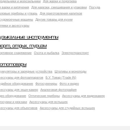
лодильники и морозильники
Для жарки и подогрева
я варки и кипячения
Для нарезки, смешивания и упаковки
Посуда
оловые приборы и утварь
Для приготовления напитков
судомоечные машины
Другие товары для кухни
тяжки и аксессуары
узыкальные инструменты
порт, отдых, туризм
ортивное снаряжение
Охота и рыбалка
Электротранспорт
ототовары
кумуляторы и зарядные устройства
Штативы и моноподы
сессуары для фотоаппаратов
Б.У. Товар (Trade IN)
удийное оборудование
Фотосувениры
Фото и видео
сессуары для экшн-камер
Аналоговая фотография
део оборудование
Оптические приборы
Аксессуары для видеокамер
тосумки и рюкзаки
Аксессуары для вспышек
сессуары для объективов
Аксессуары для студийных вспышек