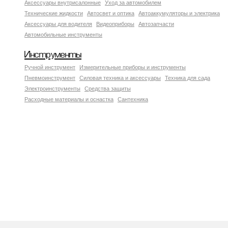
Аксесcуары внутрисалонные
Уход за автомобилем
Технические жидкости
Автосвет и оптика
Автоаккумуляторы и электрика
Аксессуары для водителя
Видеоприборы
Автозапчасти
Автомобильные инструменты
Инструменты
Ручной инструмент
Измерительные приборы и инструменты
Пневмоинструмент
Силовая техника и аксессуары
Техника для сада
Электроинструменты
Средства защиты
Расходные материалы и оснастка
Сантехника