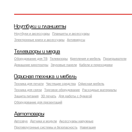
Ноутбуки и планшеты
Ноутбуки и аксессуары
Планшеты и аксессуары
Электронные книги и аксессуары
Антивирусы
Телевизоры и медиа
Оборудование для ТВ
Телевизоры
Крепления и мебель
Проигрыватели
Домашние кинотеатры
Звуковые панели
Кабели и переходники
Офисная техника и мебель
Техника для печати
Чистящие средства
Офисная мебель
Техника для связи
Торговое оборудование
Расходные материалы
Защита питания
3D печать
Для работы с бумагой
Оборудование для презентаций
Автотовары
Автозвук
Датчики и модули
Аксессуары наружные
Противоугонные системы и безопасность
Навигация