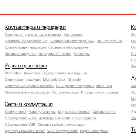
Компьютеры и периферия
К
Инструмент для монтажа и ремонта
Компьютеры
Ох
Программное обеспечение
Внешние накопители данных
Защита питания
Ви
Компьютерная периферия
Серверное оборудование
Оп
Чистящие средства для цифровой техники
Мониторы
Пл
Пр
Игры и приставки
Же
PlayStation
Джойстики
Радиоуправляемые игрушки
А
Сувенирная продукция
Microsoft Xbox
Nintendo
Портативные игровые системы
PC и другие платформы
8bit и 16bit
Ми
Универсальные аксессуары
Настольные игры
Игрушки и конструкторы
Ак
Му
Сеть и коммутация
MP
Ау
Коммутаторы
Маршрутизаторы
Модемы аналоговые
Сетевые карты
Ус
Оборудование xDSL
Адаптеры BlueTooth
Принт серверы
Оборудование VoIP
Сетевые кабели и коммутация
Т
Адаптеры Powerline и PoE
Wi-Fi оборудование
Видеонаблюдение