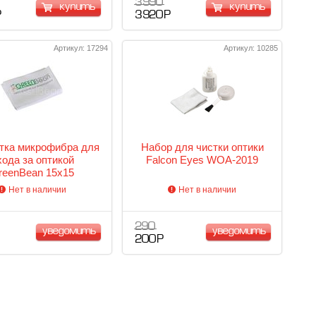
3 990
купить
купить
Р
3 920 Р
Артикул: 17294
Артикул: 10285
тка микрофибра для
Набор для чистки оптики
хода за оптикой
Falcon Eyes WOA-2019
reenBean 15x15
Нет в наличии
Нет в наличии
290
уведомить
уведомить
200 Р