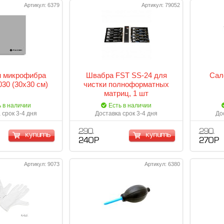
Артикул: 6379
Артикул: 79052
 микрофибра
Швабра FST SS-24 для
Сал
030 (30х30 см)
чистки полноформатных
матриц, 1 шт
ь в наличии
Есть в наличии
 срок 3-4 дня
Доставка срок 3-4 дня
До
290
290
купить
купить
240 Р
270 Р
Артикул: 9073
Артикул: 6380