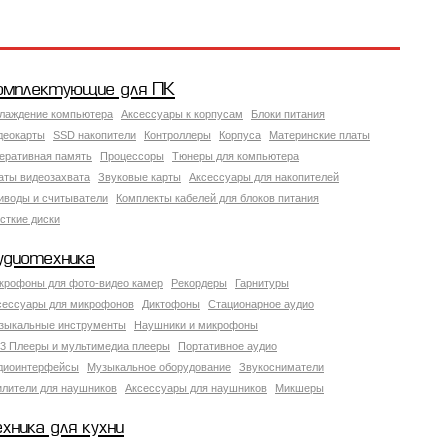
омплектующие для ПК
лаждение компьютера
Аксессуары к корпусам
Блоки питания
деокарты
SSD накопители
Контроллеры
Корпуса
Материнские платы
еративная память
Процессоры
Тюнеры для компьютера
аты видеозахвата
Звуковые карты
Аксессуары для накопителей
иводы и считыватели
Комплекты кабелей для блоков питания
сткие диски
удиотехника
крофоны для фото-видео камер
Рекордеры
Гарнитуры
сессуары для микрофонов
Диктофоны
Стационарное аудио
зыкальные инструменты
Наушники и микрофоны
3 Плееры и мультимедиа плееры
Портативное аудио
диоинтерфейсы
Музыкальное оборудование
Звукосниматели
илители для наушников
Аксессуары для наушников
Микшеры
ехника для кухни