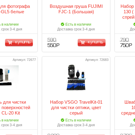
для фотографа
Воздушная груша FUJIMI
Набор 
Fj-GL5 белые
FJC-1 (Большая)
130 (
спрей
ь в наличии
Есть в наличии
 срок 3-4 дня
Доставка срок 3-4 дня
До
590
790
купить
купить
550 Р
750 Р
Артикул: 72677
Артикул: 72683
 для чистки
Набор VSGO TravelKit-01
Шва
 поверхностей
для чистки оптики, цвет
1
CL-20 Kit
серый
средн
ь в наличии
Есть в наличии
 срок 3-4 дня
Доставка срок 3-4 дня
До