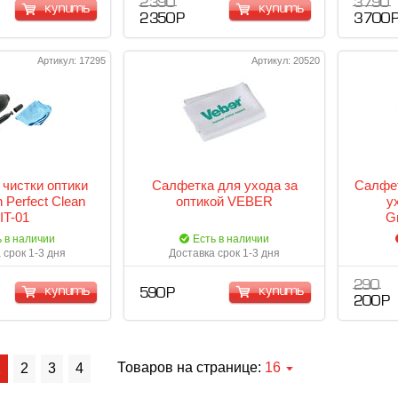
2 390
3 790
купить
купить
2 350 Р
3 700 
Артикул: 17295
Артикул: 20520
 чистки оптики
Салфетка для ухода за
Салфе
 Perfect Clean
оптикой VEBER
у
IT-01
G
ь в наличии
Есть в наличии
 срок 1-3 дня
Доставка срок 1-3 дня
290
купить
купить
590 Р
200 Р
Товаров на странице:
16
1
2
3
4